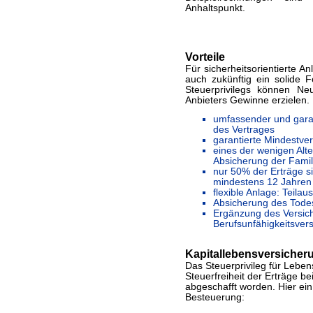
Anhaltspunkt.
Vorteile
Für sicherheitsorientierte A
auch zukünftig ein solide F
Steuerprivilegs können Ne
Anbieters Gewinne erzielen.
umfassender und garan
des Vertrages
garantierte Mindestve
eines der wenigen Alte
Absicherung der Famil
nur 50% der Erträge sin
mindestens 12 Jahren
flexible Anlage: Teila
Absicherung des Todesf
Ergänzung des Versic
Berufsunfähigkeitsver
Kapitallebensversicher
Das Steuerprivileg für Leb
Steuerfreiheit der Erträge be
abgeschafft worden. Hier ein
Besteuerung: