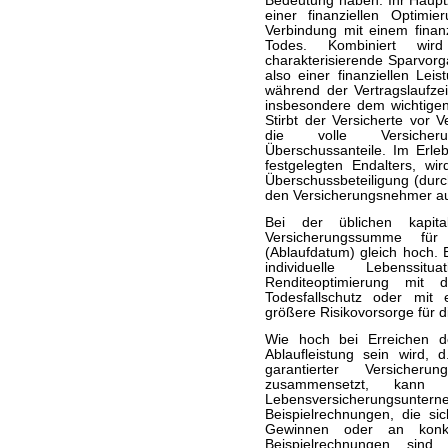
Bedeutung haben. Ihr Hauptzi
einer finanziellen Optimi
Verbindung mit einem finanz
Todes. Kombiniert wird
charakterisierende Sparvor
also einer finanziellen Lei
während der Vertragslaufzei
insbesondere dem wichtig
Stirbt der Versicherte vor V
die volle Versicheru
Überschussanteile. Im Erleb
festgelegten Endalters, w
Überschussbeteiligung (dur
den Versicherungsnehmer au
Bei der üblichen kapita
Versicherungssumme fü
(Ablaufdatum) gleich hoch. E
individuelle Lebenssit
Renditeoptimierung mit 
Todesfallschutz oder mit 
größere Risikovorsorge für d
Wie hoch bei Erreichen de
Ablaufleistung sein wird, 
garantierter Versicher
zusammensetzt, kann
Lebensversicherungs
Beispielrechnungen, die sic
Gewinnen oder an konkre
Beispielrechnungen sind