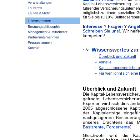
Veranstaltungen
Kapital-Lebensversicherung 
Lauftreffs
führender Versicherungsunterne
möglichst zu einem speziellen Gr
Laufen & Mehr
für Sie bis zu 10% Beitragserspar
Interesse ? Fragen ? Ange
Beratungsphilosophie
Schreiben Sie uns!
. Wir helfe
Management & Mitarbeiter
kompetent!
Partnerunternehmen
Pressestimmen
Kontakt
Wissenswertes zur 
Überblick und Zukunft
Vorteile
Kapitallebensversicheru
Für wen lohnt sich eine
Überblick und Zukunft
Die Kapital-Lebensversicher
gefragte Lebensversicher
Experten wird sich dies ände
2005 abgeschlossene Kapit
der Kapitalerträge einge
nachgelagerten Besteuerung
unseres Erachtens das M
Basisrente
,
Förderrente
)
Gleichwohl wird die Kapi