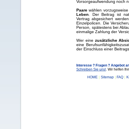
Vorsorgeaufwendung noch ni
Paare
wählen vorzugsweise
Leben
. Der Beitrag ist na
Vertrag abgesichert werden
Einzelpolicen. Die Versiche
Person, spätestens bei Abla
einmalige Zahlung der Versi
Wer eine
zusätzliche Abs
eine Berufsunfähigkeitszusa
der Einschluss einer Beitrag
Interesse ? Fragen ? Angebot a
Schreiben Sie uns!
. Wir helfen Ih
|
|
|
HOME
Sitemap
FAQ
K