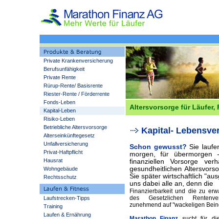
Private Krankenversicherung
Berufsunfähigkeit
Private Rente
Rürup-Rente/ Basisrente
Riester-Rente / Förderrente
Fonds-Leben
Altersvorsorge für Läufer
Kapital-Leben
Risiko-Leben
Betriebliche Altersvorsorge
Kapital- Lebensve
Alterseinkünftegesetz
Unfallversicherung
Schon gewusst?
Sie laufen
Privat-Haftpflicht
morgen, für übermorgen -
Hausrat
finanziellen Vorsorge ve
gesundheitlichen Altersvors
Wohngebäude
Sie später wirtschaftlich "au
Rechtsschutz
uns dabei alle an, denn die
Finanzierbarkeit und die zu er
des Gesetzlichen Rentenve
Laufstrecken-Tipps
zunehmend auf "wackeligen Bein
Training
Laufen & Ernährung
Marathon Finanz
sucht für d