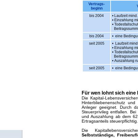
Vertrags-
beginn
bis 2004
• Laufzeit mind
• Einzahlung m
• Todesfallschu
Beitragssumm
bis 2004
• eine Bedingung
seit 2005
• Laufzeit mind
• Einzahlung m
• Todesfallschu
Beitragssumm
• Auszahlung 
seit 2005
• eine Bedingung
Für wen lohnt sich eine
Die Kapital-Lebensversiche
Hinterbliebenenschutz und i
Anleger geeignet. Durch da
Steuerprivileg entfallen. Be
und Auszahlung ab dem 62. 
Ertragsanteils steuerpflichtig.
Die Kapitallebensversi
Selbstständige, Freiberuf